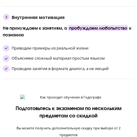
Цель преподавателя — чтобы
каждый
ученик разобрал
каждой
теме.
Приводим примеры из реальной жизни
Объясняем сложный материал простым языком
Проводим занятия в формате диалога, а не лекций
Дисциплина в учебе
Помогаем школьнику
выработать
самодисциплину и
привычку учиться
Ставим строгие дедлайны выполнения д/з
Обучаем тайм-менеджменту
Создали атмосферу, где пропускать занятия — некруто