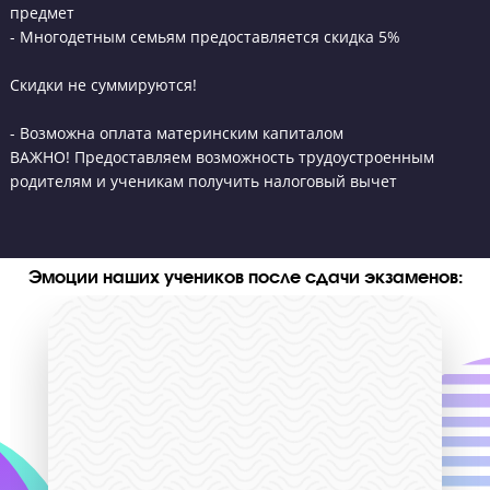
7200
3 предмета
Групповые занятия для 1-8
классов:
Абонемент 8 часов
Индивидуальные занятия:
Стоимость занятий 1-8
9 класс
классов
(абонемент 4 занятия по