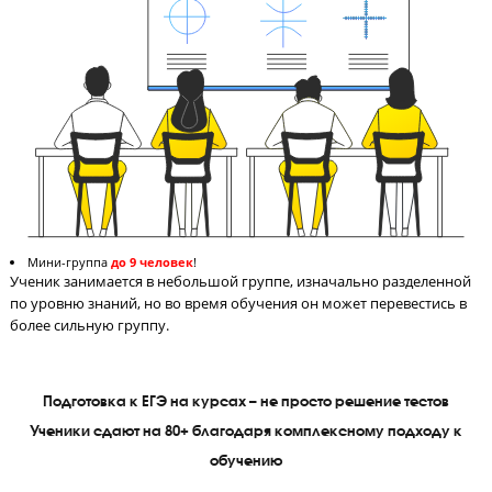
СМС-отчетность родителям после урока
После каждого урока родитель получает СМС с оценками реб
за работу на уроке, тестирование и домашнее задание.