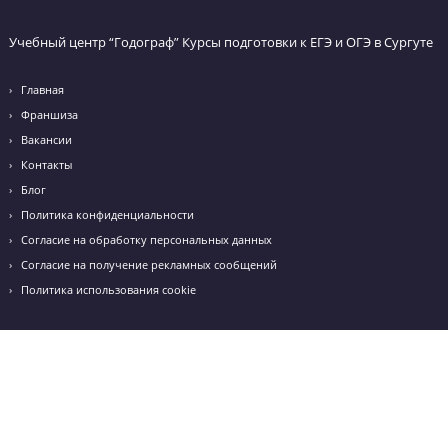
Я даю согласие на
обработку персональных данных
и
принимаю
политику конфиденциальности
Я согласен получать
рекламные и информационные сообщения
ул. 50 лет ВЛКСМ, д.4/2
8 (346) 290 82 58
Email: surgut@godege.ru
Режим работы: с 10:00 до 20:00