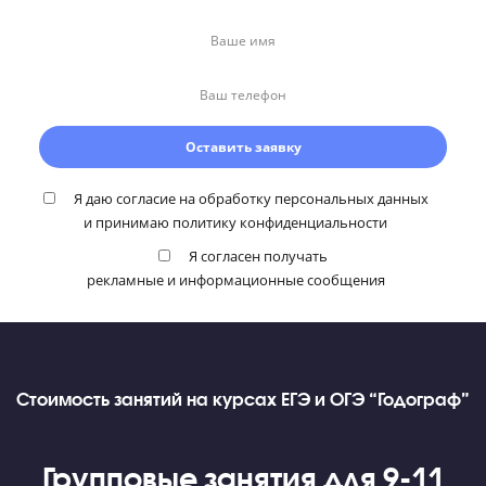
Внутренняя мотивация
Не принуждаем к занятиям, а
пробуждаем любопытст
познанию
Приводим примеры из реальной жизни
Объясняем сложный материал простым языком
Проводим занятия в формате диалога, а не лекций
Подготовьтесь к экзаменам по нескольким
предметам со скидкой