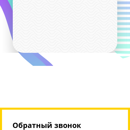
(абонемент 8 часов)
минут в будни с 9 до 14
10400 руб
12500 руб
- Скидка 4% при единовременной оплате 16 занятий за 
предмет;
- Скидка 6% при единовременной оплате 36 занятий за 
предмет
- Многодетным семьям предоставляется скидка 5%
Скидки не суммируются!
- Возможна оплата материнским капиталом
ВАЖНО! Предоставляем возможность трудоустроенным
родителям и ученикам получить налоговый вычет