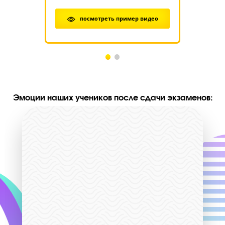
Групповые занятия для 1-8
классов:
Абонемент 8 часов
Индивидуальные занятия:
Стоимость занятий 1-8
9 класс
классов
(абонемент 4 занятия по
(абонемент 8 часов)
минут в будни с 9 до 14
10400 руб
12500 руб