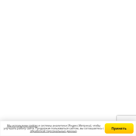
ближайшего часа.
Я даю согласие на
обработку персональных данных
и
принимаю
политику конфиденциальности
Я согласен получать
рекламные и информационные сообщения
ул. 50 лет ВЛКСМ, д.4/2
8 (346) 290 82 58
Email: surgut@godege.ru
Режим работы: с 10:00 до 20:00