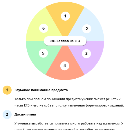
Только комплексная подготовка поможет сдать
по физике на 80+
Комплексный подход Годографа
1
6
2
80+ баллов на ЕГЭ
5
3