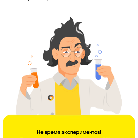
С помощью педагога-наставника и атмосферы ученику будет в
удовольствие сам процесс обучения. Он будет разбираться в пр
и гореть желанием сдать экзамен как можно лучше.
Психологическая поддержка
Чтобы не потерять баллы из-за нервов на экзамене, ученику на
научиться нейтрализовать стресс и справляться с волнением. В
команде с помощью психологов это сделать намного проще.
Контроль успеваемости
Ученик должен усвоить каждую тему на 100%, поэтому мы
контролируем усвоение тем и заданий ЕГЭ, и корректируем тем
прохождения материала.