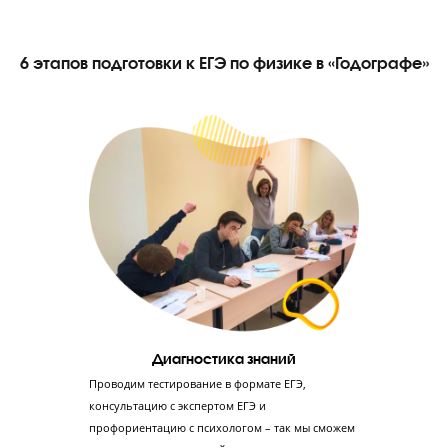
СМС-отчетность родителям после урока
После каждого урока родитель получает СМС с оценками реб
за работу на уроке, тестирование и домашнее задание.