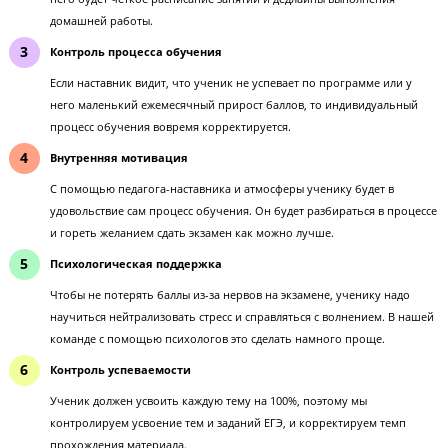
4
Глубокое понимание предмета
Только при полном понимании предмета ученик сможет решать
часть ЕГЭ и его не собьет с толку изменение формулировок зад
Дисциплина
У ученика выработается привычка много работать над экзамено
него будет четкое расписание занятий и дедлайны выполнения
домашней работы.
Контроль процесса обучения
Если наставник видит, что ученик не успевает по программе или
него маленький ежемесячный прирост баллов, то индивидуаль
процесс обучения вовремя корректируется.
Внутренняя мотивация