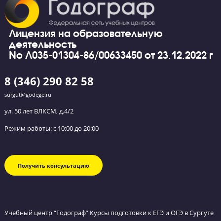
Эмоции наших учеников после сдачи экзамен