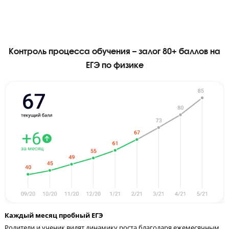
Видео-уроками от Годографа
пользуются крупнейшие сайты
подготовки: